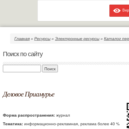
Вер
Пе
ос
Главная
»
Ресурсы
»
Электронные ресурсы
»
Каталог пер
Вы здесь
со
Поиск по сайту
Поиск
Деловое Приамурье
Форма распространения:
журнал
Тематика:
информационно-рекламная, реклама более 40 %