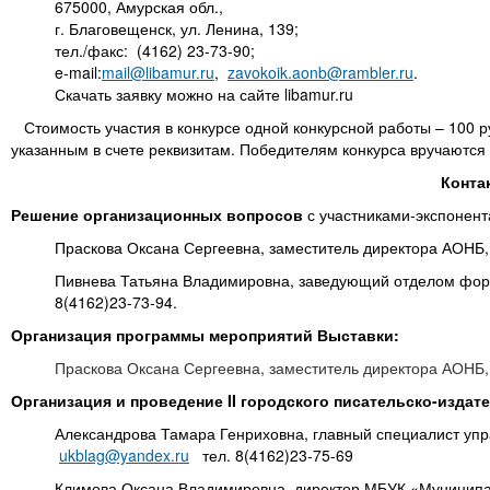
675000, Амурская обл.,
г. Благовещенск, ул. Ленина, 139;
тел./факс: (4162) 23-73-90;
e-mail:
mail@libamur.ru
,
zavokoik.aonb@rambler.ru
.
Скачать заявку можно на сайте libamur.ru
Стоимость участия в конкурсе одной конкурсной работы – 100 
указанным в счете реквизитам. Победителям конкурса вручаются 
Конта
Решение организационных вопросов
с участниками-экспонент
Праскова Оксана Сергеевна, заместитель директора АОНБ, 
Пивнева Татьяна Владимировна, заведующий отделом форм
8(4162)23-73-94.
Организация программы мероприятий Выставки:
Праскова Оксана Сергеевна, заместитель директора АОНБ, 
Организация и проведение II городского писательско-изда
Александрова Тамара Генриховна, главный специалист упр
ukblag@yandex.ru
тел. 8(4162)23-75-69
Климова Оксана Владимировна, директор МБУК «Муниципа