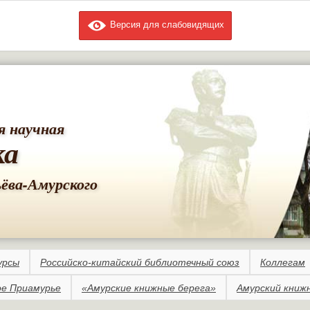
Версия для слабовидящих
Перейти к
основному
содержанию
я научная
ка
ьёва-Амурского
урсы
Российско-китайский библиотечный союз
Коллегам
е Приамурье
«Амурские книжные берега»
Амурский книж