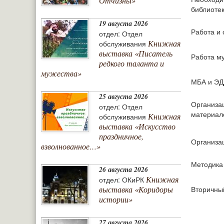
Отчизны»
библиоте
19 августа 2026
Работа и 
отдел: Отдел
Книжная
обслуживания
выставка «Писатель
Работа м
редкого таланта и
мужества»
МБА и ЭД
25 августа 2026
Организац
отдел: Отдел
материало
Книжная
обслуживания
выставка «Искусство
праздничное,
Организац
взволнованное…»
Методика
26 августа 2026
Книжная
отдел: ОКиРК
Вторичны
выставка «Коридоры
истории»
27 августа 2026