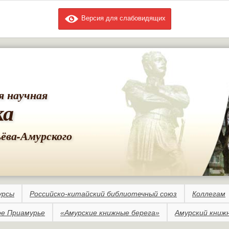
Версия для слабовидящих
Перейти к
основному
содержанию
я научная
ка
ьёва-Амурского
урсы
Российско-китайский библиотечный союз
Коллегам
е Приамурье
«Амурские книжные берега»
Амурский книж