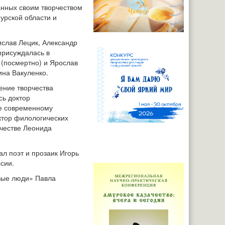
анных своим творчеством
урской области и
ислав Лецик, Александр
присуждалась в
 (посмертно) и Ярослав
ина Вакуленко.
ение творчества
сь доктор
ие современному
ктор филологических
рчестве Леонида
ал поэт и прозаик Игорь
сии.
ивые люди» Павла