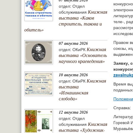
конкурсно
отдел: Отдел
электрон
Книжная
обслуживания
литерату
выставка «Каков
теле-, ра
строитель, такова и
рассмотр
обитель»
исследов
Правом в
07 августа 2026
союзы, и
Книжная
отдел: ОКиРК
выдвижени
выставка «Основатель
научного краеведения»
Заявку, 
конкурсн
10 августа 2026
zavalnuk
Книжная
отдел: ОКиРК
Время выд
выставка
поданных 
«Игнашинская
слобода»
Положен
Справка:
12 августа 2026
Литерату
отдел: Отдел
Горевой И
Книжная
обслуживания
Муравьёва
выставка «Художник-