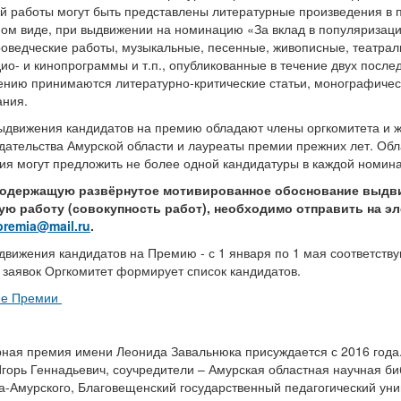
й работы могут быть представлены литературные произведения в 
ном виде, при выдвижении на номинацию «За вклад в популяриза
роведческие работы, музыкальные, песенные, живописные, театрал
дио- и кинопрограммы и т.п., опубликованные в течение двух послед
ению принимаются литературно-критические статьи, монографиче
ания.
ыдвижения кандидатов на премию обладают члены оргкомитета и ж
здательства Амурской области и лауреаты премии прежних лет. О
я могут предложить не более одной кандидатуры в каждой номина
содержащую развёрнутое мотивированное обоснование выдв
ую работу (совокупность работ), необходимо отправить на э
premia@mail.ru
.
вижения кандидатов на Премию - с 1 января по 1 мая соответству
заявок Оргкомитет формирует список кандидатов.
ие Премии
рная премия имени Леонида Завальнюка присуждается с 2016 года
горь Геннадьевич, соучредители – Амурская областная научная би
-Амурского, Благовещенский государственный педагогический уни