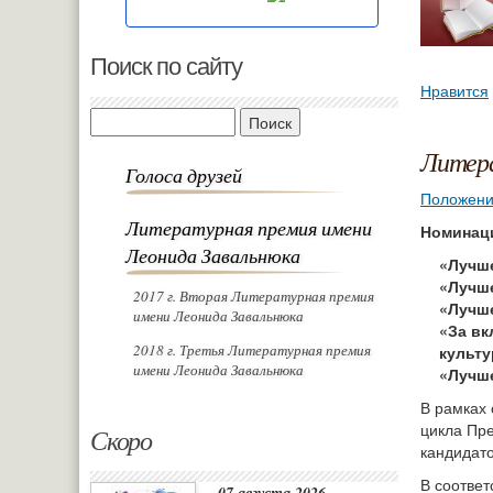
Поиск по сайту
Нравится
Поиск
Литера
Голоса друзей
Положени
Литературная премия имени
Номинац
Леонида Завальнюка
«Лучше
«Лучше
2017 г. Вторая Литературная премия
«Лучше
имени Леонида Завальнюка
«За вк
2018 г. Третья Литературная премия
культу
имени Леонида Завальнюка
«Лучше
В рамках 
цикла Пр
Скоро
кандидато
В соответ
07 августа 2026