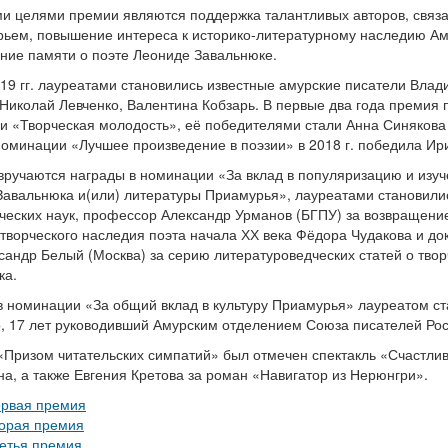
и целями премии являются поддержка талантливых авторов, связ
рьем, повышение интереса к историко-литературному наследию Ам
ние памяти о поэте Леониде Завальнюке.
19 гг. лауреатами становились известные амурские писатели Влад
Николай Левченко, Валентина Кобзарь. В первые два года премия 
и «Творческая молодость», её победителями стали Анна Синякова
номинации «Лучшее произведение в поэзии» в 2018 г. победила Ир
 вручаются награды в номинации «За вклад в популяризацию и изуч
Завальнюка и(или) литературы Приамурья», лауреатами становили
ческих наук, профессор Александр Урманов (БГПУ) за возвращен
творческого наследия поэта начала ХХ века Фёдора Чудакова и до
сандр Белый (Москва) за серию литературоведческих статей о тво
ка.
 в номинации «За общий вклад в культуру Приамурья» лауреатом ст
, 17 лет руководивший Амурским отделением Союза писателей Рос
 «Призом читательских симпатий» был отмечен спектакль «Счастл
а, а также Евгения Кретова за роман «Навигатор из Нерюнгри».
рвая премия
орая премия
етья премия