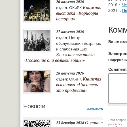
26 августа 2026
2019 г.
Че
Книжная
отдел: ОКиРК
2021 г.
Пя
выставка «Коридоры
истории»
Комм
27 августа 2026
отдел: Центр
Ваше им
обслуживания незрячих
и слабовидящих
Электрон
Книжная выставка
«Последние дни великой войны»
Содержание
Commen
28 августа 2026
Книжная
отдел: ОКиРК
выставка «Писатель –
это профессия»
Новости
все новости
Этот вопрос задается дл
Оцените
23 декабря 2024
рассылку.