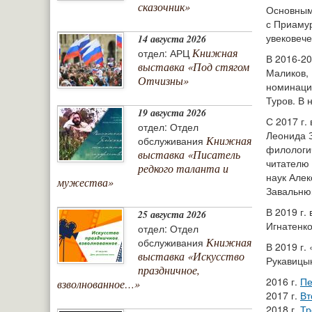
сказочник»
Основным
с Приаму
увековече
14 августа 2026
Книжная
отдел: АРЦ
В 2016-20
выставка «Под стягом
Маликов, 
Отчизны»
номинаци
Туров. В 
19 августа 2026
С 2017 г.
отдел: Отдел
Леонида 
Книжная
обслуживания
филологи
выставка «Писатель
читателю 
редкого таланта и
наук Алек
мужества»
Завальню
В 2019 г.
25 августа 2026
Игнатенко
отдел: Отдел
Книжная
обслуживания
В 2019 г.
выставка «Искусство
Рукавицын
праздничное,
2016 г.
Пе
взволнованное…»
2017 г.
Вт
2018 г.
Тр