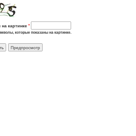
 на картинке
*
мволы, которые показаны на картинке.