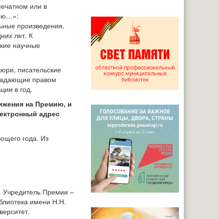
печатном или в
цию…»:
ьные произведения,
них лет. К
ские научные
юри, писательские
бладающие правом
ции в год.
ижения на Премию, и
лектронный адрес
ющего года. Из
. Учредитель Премии –
блиотека имени Н.Н.
верситет.