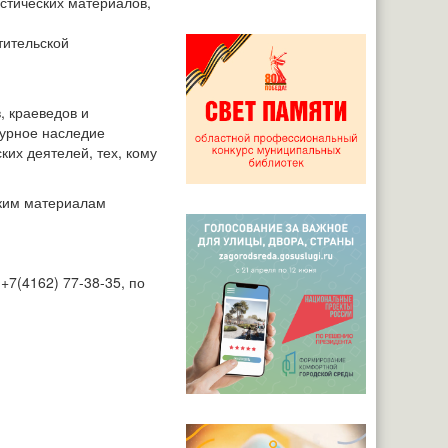
стических материалов,
тительской
, краеведов и
турное наследие
их деятелей, тех, кому
ским материалам
+7(4162) 77-38-35, по