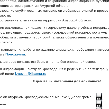
, обработка, систематизация и сохранение информационно-публици
ющих историю развития Амурской области;
льзование опубликованных материалов в образовательной и просве
ьности;
ространение альманаха на территории Амурской области.
ия альманаха приглашает к творческому диалогу учёных-историков
ров, имеющих предметом своих исследований историческое и куль
области и смежных территорий, а также общественных и политическ
 регион.
 направления работы по изданию альманаха, требования к автор
ы в
Положении
.
 авторов печатаются бесплатно, на безгонорарной основе.
 информация – в отделе краеведения и редких книг, по телефону 
ной почте
kraeved@libamur.ru
Ждем ваши материалы для альманаха!
е об амурском краеведческом альманахе "Диалог времен"
ние