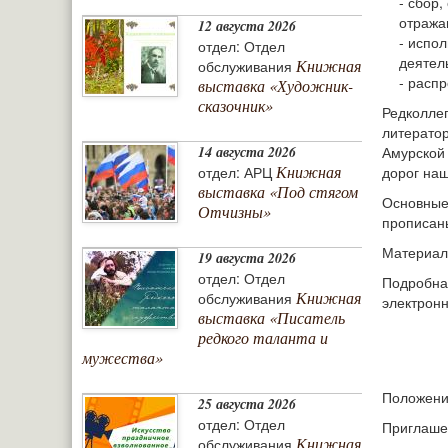
- сбор
отража
12 августа 2026
- испо
отдел: Отдел
деятел
Книжная
обслуживания
- расп
выставка «Художник-
сказочник»
Редколлег
литерато
14 августа 2026
Амурской 
Книжная
отдел: АРЦ
дорог наш
выставка «Под стягом
Основные
Отчизны»
прописан
Материалы
19 августа 2026
отдел: Отдел
Подробная
Книжная
обслуживания
электрон
выставка «Писатель
редкого таланта и
мужества»
Положени
25 августа 2026
отдел: Отдел
Приглаше
Книжная
обслуживания