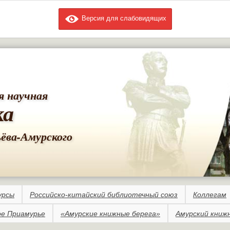
Версия для слабовидящих
Перейти к
основному
содержанию
я научная
ка
ьёва-Амурского
урсы
Российско-китайский библиотечный союз
Коллегам
е Приамурье
«Амурские книжные берега»
Амурский книж