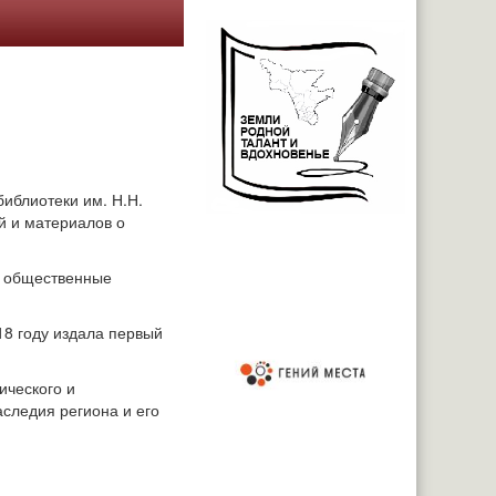
иблиотеки им. Н.Н.
й и материалов о
и общественные
18 году издала первый
ического и
аследия региона и его