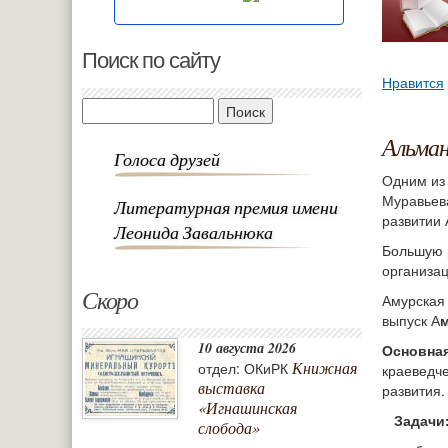
Поиск по сайту
Нравится
Поиск
Альман
Голоса друзей
Одним из 
Муравьев
Литературная премия имени
развитии 
Леонида Завальнюка
Большую 
организа
Скоро
Амурская 
выпуск А
м
10 августа 2026
Основна
Книжная
отдел: ОКиРК
краеведче
выставка
развития.
«Игнашинская
Задачи
слобода»