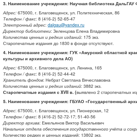
3. Наименование учреждения: Научная библиотека ДальГА
Адрес:
675000, г. Благовещенск, ул. Политехническая, 86
Телефон / факс
: 8 (416-2) 52-65-47
Электронный адрес
:
dalgau@yandex.ru
Директор библиотеки
: Зеленцова Елена Владимировна
Количества ценных и редких изданий
: 175 экз.
Старопечатные издания до 1830 в фонде отсутствуют.
4. Наименование учреждения: ГУК «Амурский областной крае
культуры и архивного дела АО)
Адрес:
675000, г. Благовещенск, ул. Ленина, 165
Телефон / факс
: 8 (416-2) 52-44-42
Хранитель фондов
: Небрат Светлана Вячеславовна
Количества ценных и редких изданий
: 3882 экз.
Старопечатные издания с
XVII
в. (
выявлено 2 старопечатных из
5. Наименование учреждения: ГБУАО «Государственный арх
Адрес
: 675000, г. Благовещенск, ул. Пионерская, 12
Телефон / факс
: 8 (416-2) 52-72-17; 51-40-56
Директор архива
: Емельянов Виктор Васильевич
Начальник отдела обеспечения государственного учёта и сох
Количество редких и ценных изданий: 13802 экз.