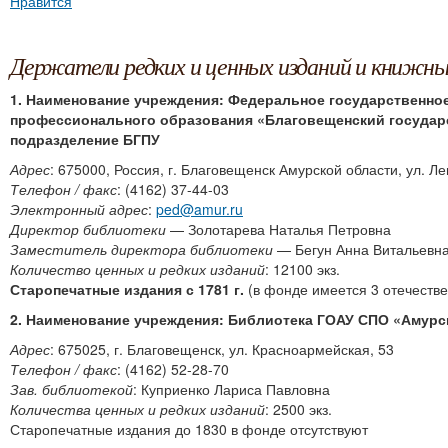
Нравится
Держатели редких и ценных изданий и книжн
1. Наименование учреждения:
Федеральное государственно
профессионального образования «Благовещенский государ
подразделение БГПУ
Адрес
: 675000, Россия, г. Благовещенск Амурской области, ул. Л
Телефон / факс
: (4162) 37-44-03
Электронный адрес
:
ped@amur.ru
Директор библиотеки
— Золотарева Наталья Петровна
Заместитель директора библиотеки
— Бегун Анна Витальевн
Количество ценных и редких изданий
: 12100 экз.
Старопечатные издания с 1781 г.
(в фонде имеется 3 отечестве
2. Наименование учреждения: Библиотека ГОАУ СПО «Амурс
Адрес
: 675025, г. Благовещенск, ул. Красноармейская, 53
Телефон / факс
: (4162) 52-28-70
Зав. библиотекой
: Куприенко Лариса Павловна
Количества ценных и редких изданий
: 2500 экз.
Старопечатные издания до 1830 в фонде отсутствуют