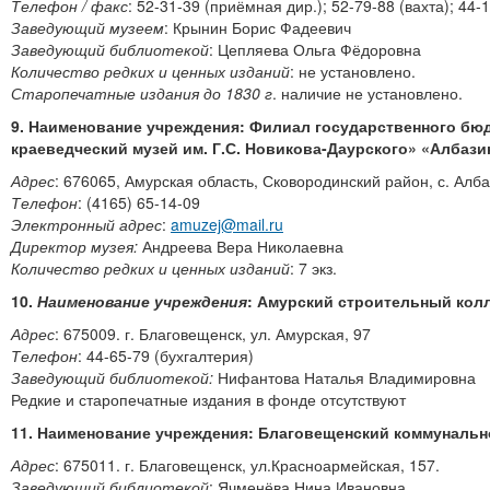
Телефон / факс
: 52-31-39 (приёмная дир.); 52-79-88 (вахта); 44-1
Заведующий музеем
: Крынин Борис Фадеевич
Заведующий библиотекой
: Цепляева Ольга Фёдоровна
Количество редких и ценных изданий
: не установлено.
Старопечатные издания до 1830 г
. наличие не установлено.
9. Наименование учреждения: Филиал государственного бю
краеведческий музей им. Г.С. Новикова-Даурского» «Албази
Адрес
: 676065, Амурская область, Сковородинский район, с. Алба
Телефон
: (4165) 65-14-09
Электронный адрес
:
amuzej@mail.ru
Директор музея:
Андреева Вера Николаевна
Количество редких и ценных изданий
: 7 экз.
10.
Наименование учреждения
: Амурский строительный кол
Адрес
: 675009. г. Благовещенск, ул. Амурская, 97
Телефон
: 44-65-79 (бухгалтерия)
Заведующий библиотекой:
Нифантова Наталья Владимировна
Редкие и старопечатные издания в фонде отсутствуют
11. Наименование учреждения: Благовещенский коммунальн
Адрес
: 675011. г. Благовещенск, ул.Красноармейская, 157.
Заведующий библиотекой
: Ячменёва Нина Ивановна