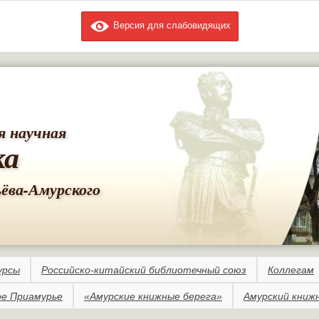
Версия для слабовидящих
Перейти к
основному
содержанию
я научная
ка
ьёва-Амурского
урсы
Российско-китайский библиотечный союз
Коллегам
е Приамурье
«Амурские книжные берега»
Амурский книж