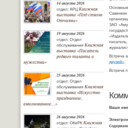
14 августа 2026
Основные 
Книжная
отдел: АРЦ
Савинкин
выставка «Под стягом
организац
Отчизны»
ЗАО «Аму
государст
19 августа 2026
«Издатель
отдел: Отдел
писатель,
Книжная
обслуживания
журналист
выставка «Писатель
Встреча 
редкого таланта и
друзей»
.
мужества»
Встреча п
25 августа 2026
отдел: Отдел
Книжная
обслуживания
Комм
выставка «Искусство
праздничное,
взволнованное…»
Ваше им
26 августа 2026
Электрон
Книжная
отдел: ОКиРК
Содержание