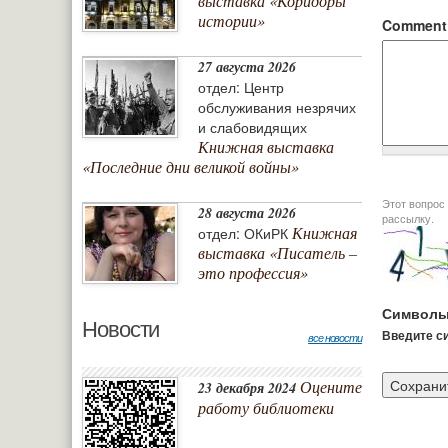
выставка «Коридоры
истории»
Commen
27 августа 2026
отдел: Центр
обслуживания незрячих
и слабовидящих
Книжная выставка
«Последние дни великой войны»
Этот вопрос задается дл
28 августа 2026
рассылку.
Книжная
отдел: ОКиРК
выставка «Писатель –
это профессия»
Символы
Новости
Введите си
все новости
Оцените
23 декабря 2024
работу библиотеки