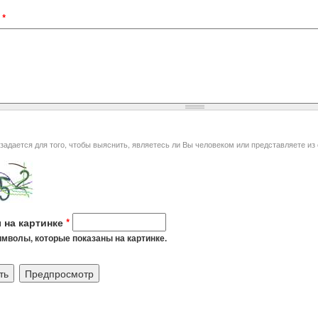
t
*
я того, чтобы выяснить, являетесь ли Вы человеком или представляете из себя автоматическую спам-
 на картинке
*
мволы, которые показаны на картинке.