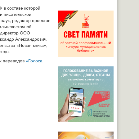
 в составе которой
й писательской
наук, редактор проектов
альневосточной
, директор ООО
ександр Александрович,
ельства «Новая книга»,
веды.
ых переводов
«Голоса