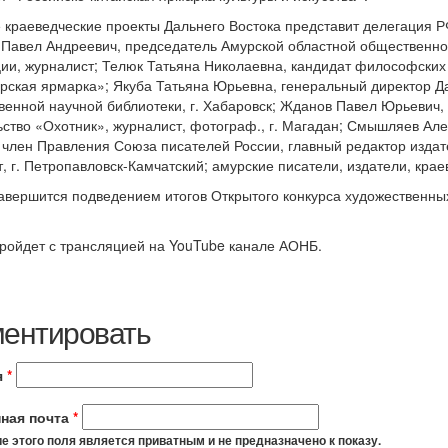
краеведческие проекты Дальнего Востока представит делегация РФ
 Павел Андреевич, председатель Амурской областной общественно
ии, журналист; Телюк Татьяна Николаевна, кандидат философских 
рская ярмарка»; Якуба Татьяна Юрьевна, генеральный директор Д
венной научной библиотеки, г. Хабаровск; Жданов Павел Юрьевич
ство «Охотник», журналист, фотограф., г. Магадан; Смышляев Ал
 член Правления Союза писателей России, главный редактор издат
, г. Петропавловск-Камчатский; амурские писатели, издатели, крае
завершится подведением итогов Открытого конкурса художественн
ройдет с трансляцией на YouTube канале АОНБ.
ентировать
я
*
ная почта
*
 этого поля является приватным и не предназначено к показу.