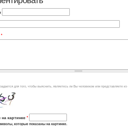
я
t
*
я того, чтобы выяснить, являетесь ли Вы человеком или представляете из себя автоматическую спам-
 на картинке
*
мволы, которые показаны на картинке.