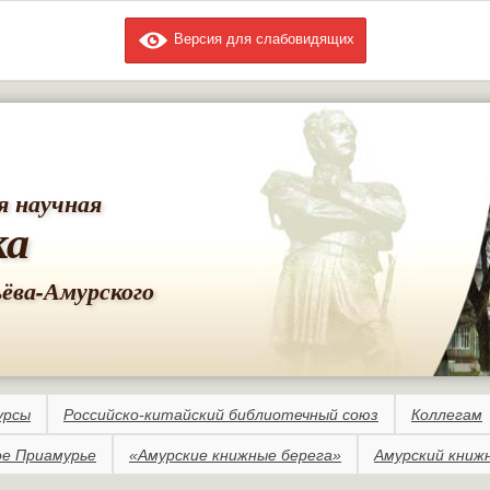
Версия для слабовидящих
Перейти к
основному
содержанию
я научная
ка
ьёва-Амурского
урсы
Российско-китайский библиотечный союз
Коллегам
е Приамурье
«Амурские книжные берега»
Амурский книж