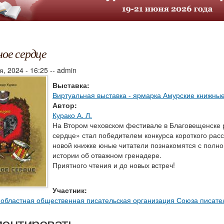
ое сердце
я, 2024 - 16:25
--
admin
Выставка:
Виртуальная выставка - ярмарка Амурские книжные
Автор:
Курако А. Л.
На Втором чеховском фестивале в Благовещенске 
сердце» стал победителем конкурса короткого расс
новой книжке юные читатели познакомятся с полно
истории об отважном гренадере.
Приятного чтения и до новых встреч!
Участник:
 областная общественная писательская организация Союза писате
ентировать