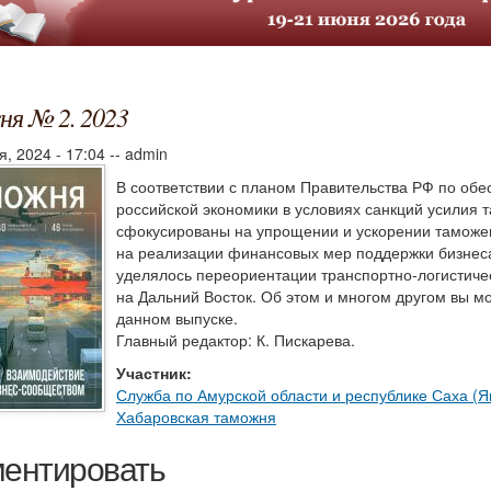
я № 2. 2023
я, 2024 - 17:04
--
admin
В соответствии с планом Правительства РФ по об
российской экономики в условиях санкций усилия 
сфокусированы на упрощении и ускорении таможен
на реализации финансовых мер поддержки бизнес
уделялось переориентации транспортно-логистичес
на Дальний Восток. Об этом и многом другом вы мо
данном выпуске.
Главный редактор: К. Пискарева.
Участник:
Служба по Амурской области и республике Саха (Як
Хабаровская таможня
ентировать