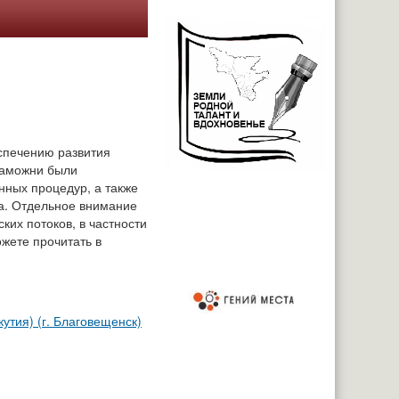
еспечению развития
таможни были
ных процедур, а также
а. Отдельное внимание
ких потоков, в частности
жете прочитать в
утия) (г. Благовещенск)