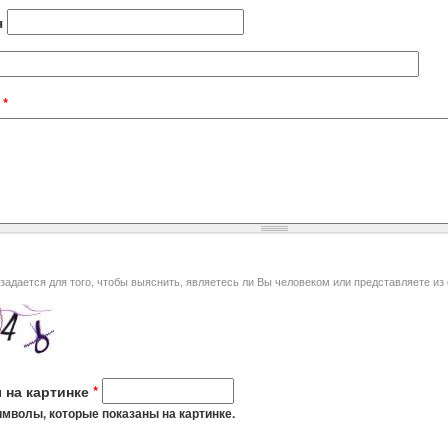
я
t
*
я того, чтобы выяснить, являетесь ли Вы человеком или представляете из себя автоматическую спам-
 на картинке
*
мволы, которые показаны на картинке.