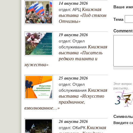
14 августа 2026
Ваше им
Книжная
отдел: АРЦ
выставка «Под стягом
Тема
Отчизны»
Commen
19 августа 2026
отдел: Отдел
Книжная
обслуживания
выставка «Писатель
редкого таланта и
мужества»
25 августа 2026
Этот вопрос задается дл
отдел: Отдел
рассылку.
Книжная
обслуживания
выставка «Искусство
праздничное,
взволнованное…»
Символы
26 августа 2026
Введите си
Книжная
отдел: ОКиРК