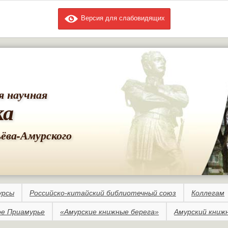
Версия для слабовидящих
Перейти к
основному
содержанию
я научная
ка
ьёва-Амурского
урсы
Российско-китайский библиотечный союз
Коллегам
е Приамурье
«Амурские книжные берега»
Амурский книж