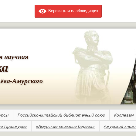
Версия для слабовидящих
Перейти к
основному
содержанию
я научная
ка
ьёва-Амурского
урсы
Российско-китайский библиотечный союз
Коллегам
е Приамурье
«Амурские книжные берега»
Амурский книж