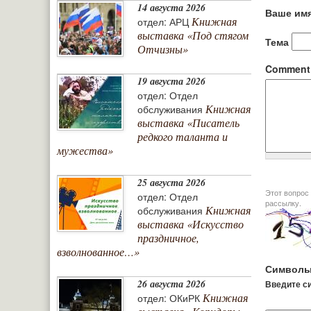
14 августа 2026
Ваше им
Книжная
отдел: АРЦ
выставка «Под стягом
Тема
Отчизны»
Commen
19 августа 2026
отдел: Отдел
Книжная
обслуживания
выставка «Писатель
редкого таланта и
мужества»
25 августа 2026
Этот вопрос задается дл
отдел: Отдел
рассылку.
Книжная
обслуживания
выставка «Искусство
праздничное,
взволнованное…»
Символы
26 августа 2026
Введите си
Книжная
отдел: ОКиРК