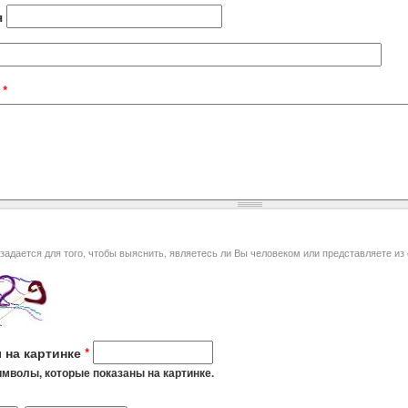
я
t
*
я того, чтобы выяснить, являетесь ли Вы человеком или представляете из себя автоматическую спам-
 на картинке
*
мволы, которые показаны на картинке.