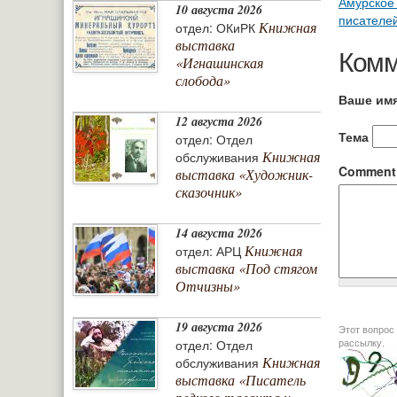
Амурское
10 августа 2026
писателе
Книжная
отдел: ОКиРК
выставка
Комм
«Игнашинская
слобода»
Ваше им
12 августа 2026
Тема
отдел: Отдел
Книжная
обслуживания
Commen
выставка «Художник-
сказочник»
14 августа 2026
Книжная
отдел: АРЦ
выставка «Под стягом
Отчизны»
19 августа 2026
Этот вопрос задается дл
рассылку.
отдел: Отдел
Книжная
обслуживания
выставка «Писатель