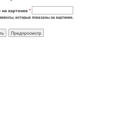
 на картинке
*
мволы, которые показаны на картинке.