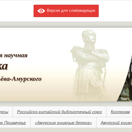
Версия для слабовидящих
Перейти к
основному
содержанию
я научная
ка
ьёва-Амурского
урсы
Российско-китайский библиотечный союз
Коллегам
е Приамурье
«Амурские книжные берега»
Амурский книж