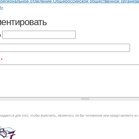
 региональное отделение Общероссийской общественной организа
й»
ентировать
я
t
*
я того, чтобы выяснить, являетесь ли Вы человеком или представляете из себя автоматическую спам-