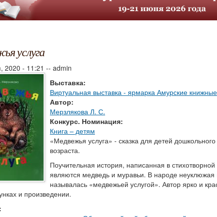
ья услуга
, 2020 - 11:21
--
admin
Выставка:
Виртуальная выставка - ярмарка Амурские книжные
Автор:
Мерзлякова Л. С.
Конкурс. Номинация:
Книга – детям
«Медвежья услуга» - сказка для детей дошкольног
возраста.
Поучительная история, написанная в стихотворной
являются медведь и муравьи. В народе неуклюжая
называлась «медвежьей услугой». Автор ярко и крас
унках и произведении.
: