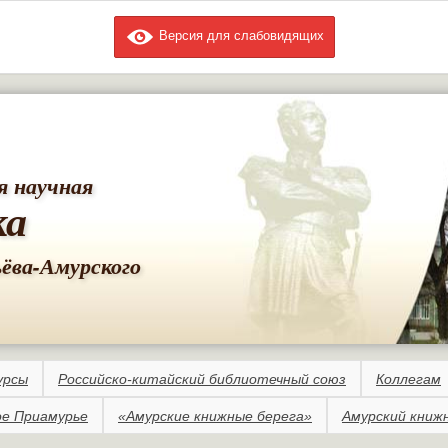
Версия для слабовидящих
Перейти к
основному
содержанию
я научная
ка
ьёва-Амурского
урсы
Российско-китайский библиотечный союз
Коллегам
е Приамурье
«Амурские книжные берега»
Амурский книж