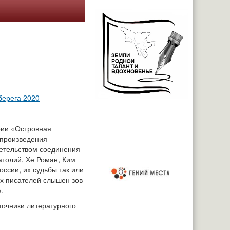
берега 2020
рии «Островная
 произведения
детельством соединения
атолий, Хе Роман, Ким
оссии, их судьбы так или
их писателей слышен зов
.
точники литературного