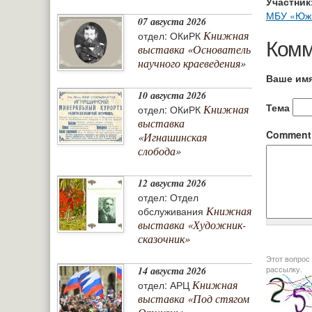
Участник
МБУ «Южн
07 августа 2026
Книжная
отдел: ОКиРК
Комм
выставка «Основатель
научного краеведения»
Ваше им
10 августа 2026
Тема
Книжная
отдел: ОКиРК
выставка
Commen
«Игнашинская
слобода»
12 августа 2026
отдел: Отдел
Книжная
обслуживания
выставка «Художник-
сказочник»
Этот вопрос задается дл
рассылку.
14 августа 2026
Книжная
отдел: АРЦ
выставка «Под стягом