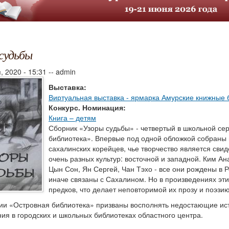
судьбы
, 2020 - 15:31
--
admin
Выставка:
Виртуальная выставка - ярмарка Амурские книжные 
Конкурс. Номинация:
Книга – детям
Сборник «Узоры судьбы» - четвертый в школьной се
библиотека». Впервые под одной обложкой собраны
сахалинских корейцев, чье творчество является сви
очень разных культур: восточной и западной. Ким Ан
Цын Сон, Ян Сергей, Чан Тэхо - все они рождены в Р
иначе связаны с Сахалином. Но в произведениях эт
предков, что делает неповторимой их прозу и поэзию
рии «Островная библиотека» призваны восполнять недостающие ис
ия в городских и школьных библиотеках областного центра.