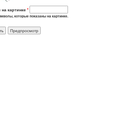
 на картинке
*
мволы, которые показаны на картинке.