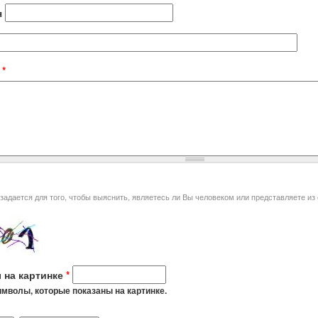
я
t
*
я того, чтобы выяснить, являетесь ли Вы человеком или представляете из себя автоматическую спам-
 на картинке
*
мволы, которые показаны на картинке.