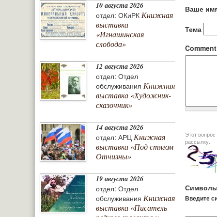
10 августа 2026
Ваше им
Книжная
отдел: ОКиРК
выставка
Тема
«Игнашинская
слобода»
Commen
12 августа 2026
отдел: Отдел
Книжная
обслуживания
выставка «Художник-
сказочник»
14 августа 2026
Этот вопрос задается дл
Книжная
отдел: АРЦ
рассылку.
выставка «Под стягом
Отчизны»
19 августа 2026
Символы
отдел: Отдел
Книжная
обслуживания
Введите си
выставка «Писатель