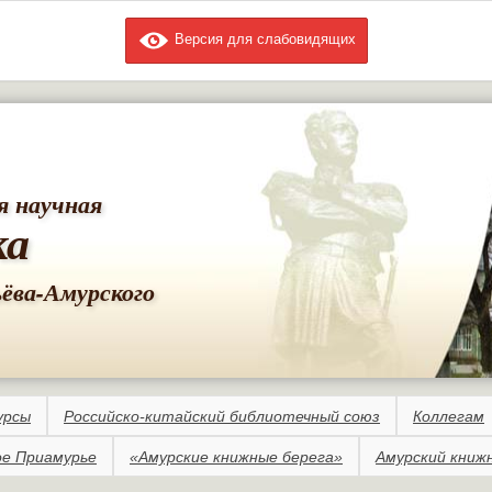
Версия для слабовидящих
Перейти к
основному
содержанию
я научная
ка
ьёва-Амурского
урсы
Российско-китайский библиотечный союз
Коллегам
е Приамурье
«Амурские книжные берега»
Амурский книж