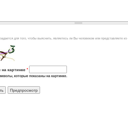
я того, чтобы выяснить, являетесь ли Вы человеком или представляете из себя автоматическую спам-
 на картинке
*
мволы, которые показаны на картинке.