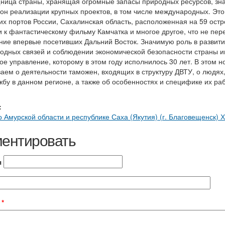
ница страны, хранящая огромные запасы природных ресурсов, зн
ион реализации крупных проектов, в том числе международных. Это
х портов России, Сахалинская область, расположенная на 59 остр
 к фантастическому фильму Камчатка и многое другое, что не пер
ие впервые посетивших Дальний Восток. Значимую роль в развити
одных связей и соблюдении экономической безопасности страны и
е управление, которому в этом году исполнилось 30 лет. В этом 
аем о деятельности таможен, входящих в структуру ДВТУ, о людях
жбу в данном регионе, а также об особенностях и специфике их ра
:
 Амурской области и республике Саха (Якутия) (г. Благовещенск)
ентировать
я
t
*