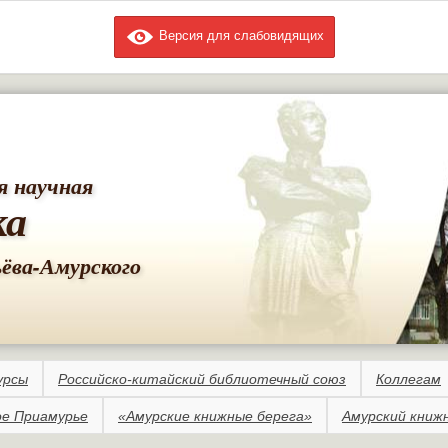
Версия для слабовидящих
Перейти к
основному
содержанию
я научная
ка
ьёва-Амурского
урсы
Российско-китайский библиотечный союз
Коллегам
е Приамурье
«Амурские книжные берега»
Амурский книж