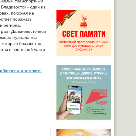
ачимый транспортный
 Владивосток - один из
овах, похожая на
естает поражать
и региона,
грает Дальневосточное
номере журнала мы
, которые беззаветно
боты в восточной части
 Хабаровская таможня