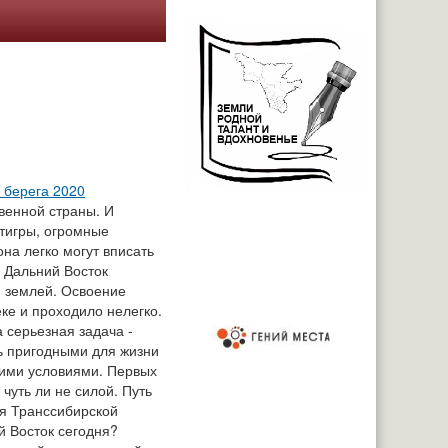
 берега 2020
твенной страны. И
тигры, огромные
на легко могут вписать
х Дальний Восток
й землей. Освоение
еке и проходило нелегко.
 серьезная задача -
ть пригодными для жизни
ими условиями. Первых
чуть ли не силой. Путь
ия Транссибирской
й Восток сегодня?