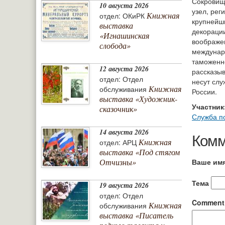
Сокровищ
10 августа 2026
узел, рег
Книжная
отдел: ОКиРК
крупнейши
выставка
декорации
«Игнашинская
воображен
слобода»
междунар
таможенно
12 августа 2026
рассказыв
отдел: Отдел
несут слу
Книжная
обслуживания
России.
выставка «Художник-
Участник
сказочник»
Служба по
14 августа 2026
Комм
Книжная
отдел: АРЦ
выставка «Под стягом
Ваше им
Отчизны»
Тема
19 августа 2026
отдел: Отдел
Commen
Книжная
обслуживания
выставка «Писатель