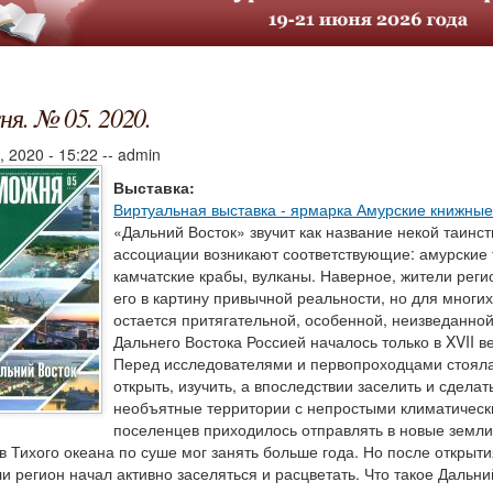
я. № 05. 2020.
, 2020 - 15:22
--
admin
Выставка:
Виртуальная выставка - ярмарка Амурские книжные
«Дальний Восток» звучит как название некой таинс
ассоциации возникают соответствующие: амурские 
камчатские крабы, вулканы. Наверное, жители регио
его в картину привычной реальности, но для многи
остается притягательной, особенной, неизведанно
Дальнего Востока Россией началось только в XVII в
Перед исследователями и первопроходцами стояла
открыть, изучить, а впоследствии заселить и сдела
необъятные территории с непростыми климатическ
поселенцев приходилось отправлять в новые земли 
в Тихого океана по суше мог занять больше года. Но после открыт
и регион начал активно заселяться и расцветать. Что такое Дальни