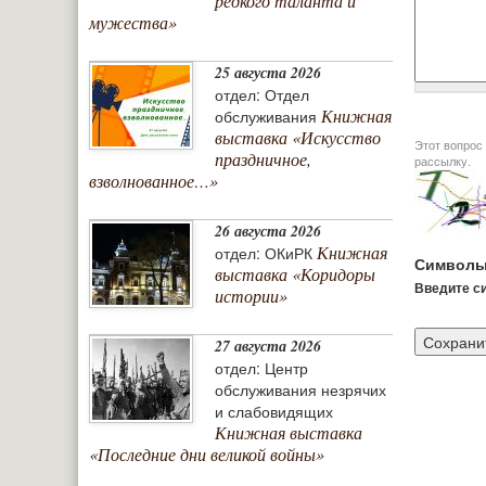
редкого таланта и
мужества»
25 августа 2026
отдел: Отдел
Книжная
обслуживания
выставка «Искусство
Этот вопрос задается дл
праздничное,
рассылку.
взволнованное…»
26 августа 2026
Книжная
отдел: ОКиРК
Символы
выставка «Коридоры
Введите си
истории»
27 августа 2026
отдел: Центр
обслуживания незрячих
и слабовидящих
Книжная выставка
«Последние дни великой войны»