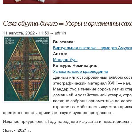
Саха ойуута-бичигэ = Узоры и орнаменты сах
11 августа, 2022 - 11:59
--
admin
Выставка:
Виртуальная выставка - ярмарка Амурс
Автор:
Мандар Уус.
Конкурс. Номинация:
Увлекательное краеведение
Данный иллюстрированный альбом соста
этнографический материал XVIII — нач
Мандар Уус в течение сорока лет из ст
домашней и хозяйственной утвари, стро
воедино собраны орнаментика по дереву
отражает самобытность якутского прикл
преемственность, прививает вкус и чувство прекрасного.
Издание приурочено к Году народного искусства и нематериально
Якутск. 2021 г.