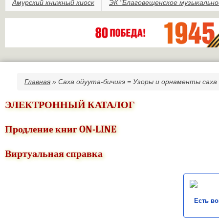
Амурский книжный киоск
ЭК "Благовещенское музыкально
Главная
» Саха ойуута-бичигэ = Узоры и орнаменты саха
Вы здесь
ЭЛЕКТРОННЫЙ КАТАЛОГ
Продление книг ON-LINE
Виртуальная справка
Есть в