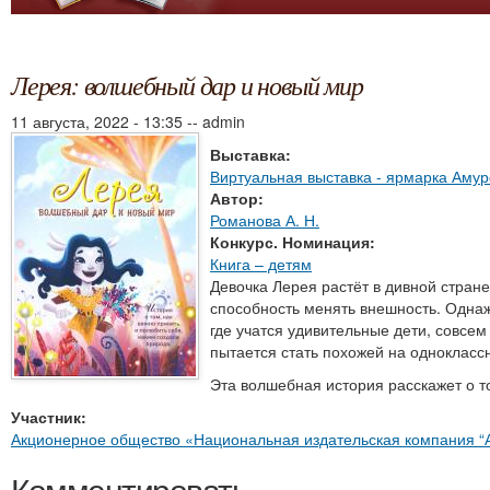
Лерея: волшебный дар и новый мир
11 августа, 2022 - 13:35
--
admin
Выставка:
Виртуальная выставка - ярмарка Амур
Автор:
Романова А. Н.
Конкурс. Номинация:
Книга – детям
Девочка Лерея растёт в дивной стране
способность менять внешность. Однаж
где учатся удивительные дети, совсем
пытается стать похожей на одноклассн
Эта волшебная история расскажет о то
Участник:
Акционерное общество «Национальная издательская компания “Ай
Комментировать