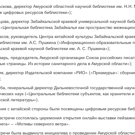
аскова, директор Амурской областной научной библиотеки им. Н.Н.
е цифровых ресурсов библиотеки»);
вцова, директор Забайкальской краевой универсальной научной биб
«Центральная библиотека Забайкалья как пространство межнацион
расов, руководитель Центра китайской культуры Забайкальской кра
библиотеки им. А.С. Пушкина («Информационно-образовательные 
ской краевой научной библиотеки им. А. С. Пушкина»);
бзарь, председатель Амурской организации Союза российских писа
ые страницы. Из истории санитарного дела в Амурской области»);
цик, директор Издательской компании «РИО» («Приамурье»: сборни
;
уба, генеральный директор Дальневосточной государственной науч
ческих наук («Центральные библиотеки субъектов, как хранители 
ской литературы»).
ния с китайской стороны были посвящены цифровым ресурсам биб
встречи состоялась церемония открытия онлайн-выставки пейзажн
нега» – «Мотивы северного ветра».
тречи была выдвинута инициатива о проведении Амурской областн