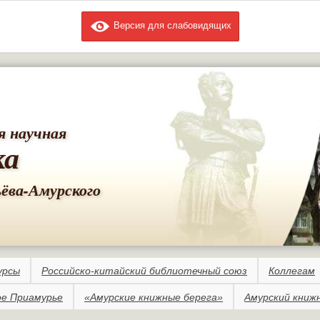
Версия для слабовидящих
Перейти к
основному
содержанию
я научная
ка
ьёва-Амурского
урсы
Российско-китайский библиотечный союз
Коллегам
е Приамурье
«Амурские книжные берега»
Амурский книж