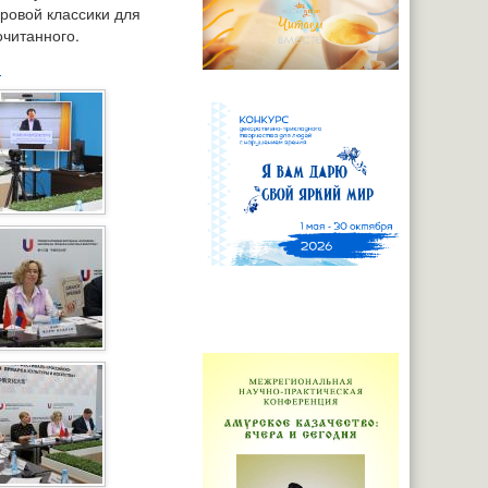
ровой классики для
очитанного.
.