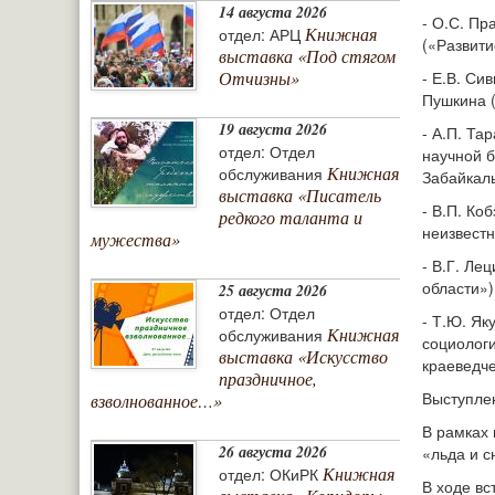
14 августа 2026
- О.С. Пр
Книжная
отдел: АРЦ
(«Развити
выставка «Под стягом
- Е.В. Си
Отчизны»
Пушкина (
19 августа 2026
- А.П. Та
отдел: Отдел
научной 
Книжная
обслуживания
Забайкаль
выставка «Писатель
- В.П. Ко
редкого таланта и
неизвестн
мужества»
- В.Г. Ле
области»)
25 августа 2026
отдел: Отдел
- Т.Ю. Як
Книжная
обслуживания
социологи
выставка «Искусство
краеведче
праздничное,
Выступле
взволнованное…»
В рамках 
26 августа 2026
«льда и с
Книжная
отдел: ОКиРК
В ходе вс