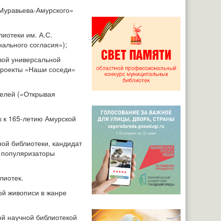
 Муравьева-Амурского»
лиотеки им. А.С.
ального согласия»);
евой универсальной
проекты «Наши соседи»
телей («Открывая
к к 165-летию Амурской
ной библиотеки, кандидат
и популяризаторы
лиотек.
ой живописи в жанре
ой научной библиотекой