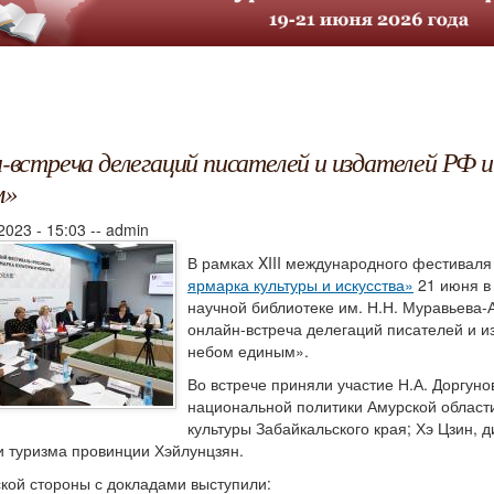
-встреча делегаций писателей и издателей РФ 
м»
2023 - 15:03
--
admin
В рамках XIII международного фестивал
ярмарка культуры и искусства»
21 июня в
научной библиотеке им. Н.Н. Муравьева-
онлайн-встреча делегаций писателей и 
небом единым».
Во встрече приняли участие Н.А. Доргуно
национальной политики Амурской области
культуры Забайкальского края; Хэ Цзин, 
и туризма провинции Хэйлунцзян.
кой стороны с докладами выступили: