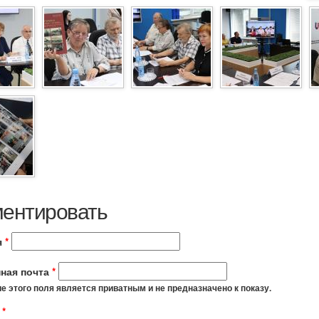
ентировать
я
*
ная почта
*
 этого поля является приватным и не предназначено к показу.
t
*