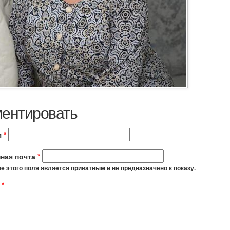
ентировать
я
*
ная почта
*
 этого поля является приватным и не предназначено к показу.
t
*