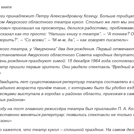
 книги
иги принадлежит Петру Александровичу Козецу. Больше тридца
ом Амурского областного театра кукол. Столько же лет мы зн
рович приглашал на просмотры, делился радостями, проблемами
казал как-то просто: “Напиши книгу о театре”. – “А точнее? О ч
ворить?”. – “Со всеми”. – “М-м-м, да”, – как говорят писатели
»
сякого театра, у “Амурчонка” два дня рождения. Первый отмечаю
становление Амурского областного Совета народных депутато
ень рождения празднуют зимой: 15 декабря 1964 года состоялась
атр пришли первые зрители. Они увидели спектакль “Вредный в
»
двадцать лет существования репертуар театра составляли в о
адшего возраста причём такие, с которыми было бы удобно езд
есяцами выступала в городах и районах области, приезжая в са
ых районов
»
году на пост главного режиссёра театра был приглашён П. А. Ко
ественно меняться репертуар: появились спектакли не только 
казки
»
 кажется, что театр кукол – сплошной праздник. На самом дел