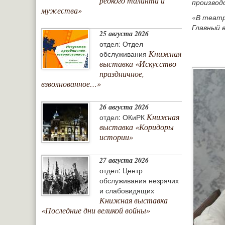
редкого таланта и
производ
мужества»
«
В театр
Главный 
25 августа 2026
отдел: Отдел
Книжная
обслуживания
выставка «Искусство
праздничное,
взволнованное…»
26 августа 2026
Книжная
отдел: ОКиРК
выставка «Коридоры
истории»
27 августа 2026
отдел: Центр
обслуживания незрячих
и слабовидящих
Книжная выставка
«Последние дни великой войны»