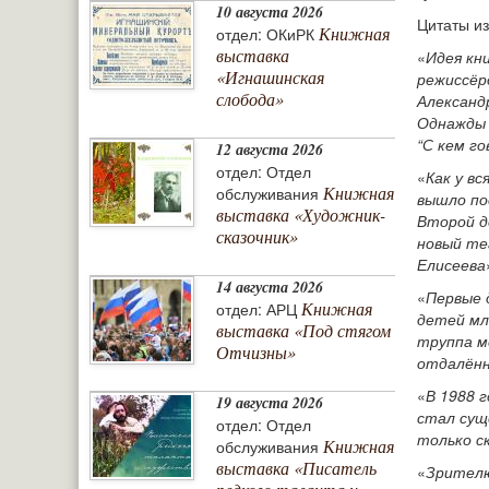
10 августа 2026
Цитаты из
Книжная
отдел: ОКиРК
выставка
«
Идея кн
«Игнашинская
режиссёр
слобода»
Александ
Однажды с
“С кем го
12 августа 2026
отдел: Отдел
«
Как у в
Книжная
обслуживания
вышло по
выставка «Художник-
Второй д
сказочник»
новый те
Елисеева
14 августа 2026
«
Первые 
Книжная
отдел: АРЦ
детей мл
выставка «Под стягом
труппа м
Отчизны»
отдалённ
«
В 1988 
19 августа 2026
стал сущ
отдел: Отдел
только с
Книжная
обслуживания
выставка «Писатель
«
Зрителю