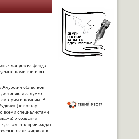
азных жанров из фонда
дуемые нами книги вы
о Амурский областной
ю, хотению и задумке
, смотрим и помним. В
уднях» (так автор
со всеми специалистами
никами: о создании
х, о том, что происходит
зрослые люди «играют в