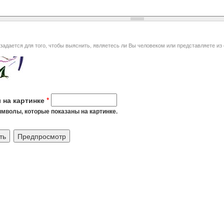
я того, чтобы выяснить, являетесь ли Вы человеком или представляете из себя автоматическую спам-
 на картинке
*
мволы, которые показаны на картинке.