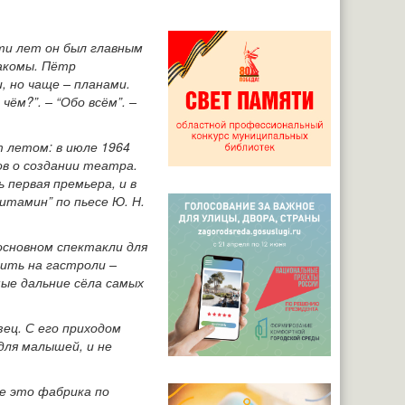
ти лет он был главным
акомы. Пётр
, но чаще – планами.
ём?”. – “Обо всём”. –
т летом: в июле 1964
в о создании театра.
 первая премьера, и в
итамин” по пьесе Ю. Н.
сновном спектакли для
ить на гастроли –
мые дальние сёла самых
зец. С его приходом
для малышей, и не
е это фабрика по