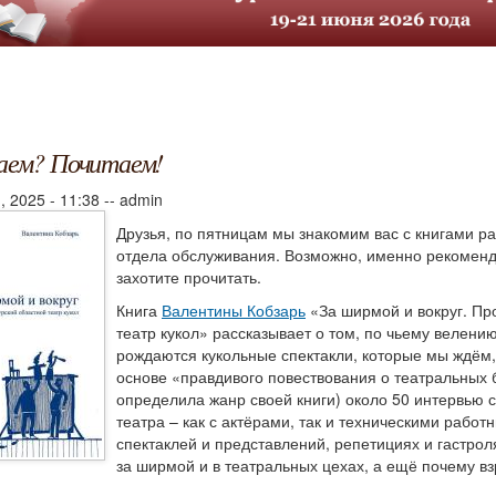
аем? Почитаем!
, 2025 - 11:38
--
admin
Друзья, по пятницам мы знакомим вас с книгами р
отдела обслуживания. Возможно, именно рекомен
захотите прочитать.
Книга
Валентины Кобзарь
«За ширмой и вокруг. Пр
театр кукол» рассказывает о том, по чьему велени
рождаются кукольные спектакли, которые мы ждём
основе «правдивого повествования о театральных б
определила жанр своей книги) около 50 интервью 
театра – как с актёрами, так и техническими работ
спектаклей и представлений, репетициях и гастроля
за ширмой и в театральных цехах, а ещё почему в