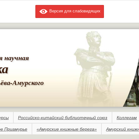
Версия для слабовидящих
Перейти к
основному
содержанию
я научная
ка
ьёва-Амурского
урсы
Российско-китайский библиотечный союз
Коллегам
е Приамурье
«Амурские книжные берега»
Амурский книж