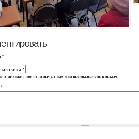
ентировать
я
*
ная почта
*
 этого поля является приватным и не предназначено к показу.
t
*