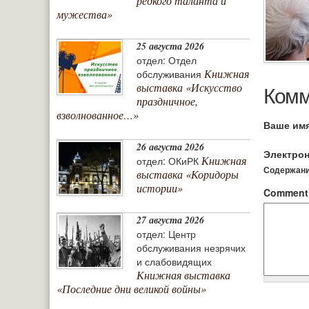
редкого таланта и
мужества»
25 августа 2026
отдел: Отдел
Книжная
обслуживания
Комм
выставка «Искусство
праздничное,
взволнованное…»
Ваше им
26 августа 2026
Электрон
Книжная
отдел: ОКиРК
Содержание
выставка «Коридоры
истории»
Commen
27 августа 2026
отдел: Центр
обслуживания незрячих
и слабовидящих
Книжная выставка
«Последние дни великой войны»