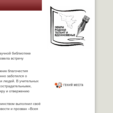
научной библиотеке
овела встречу
жник благочестия
енно заботился о
и людей. В учительных
сострадательными,
иру и отвержению
тоинством выполнил своё
ивости и прозван «Всея