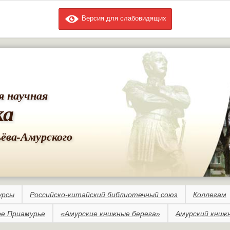
Версия для слабовидящих
Перейти к
основному
содержанию
я научная
ка
ьёва-Амурского
урсы
Российско-китайский библиотечный союз
Коллегам
е Приамурье
«Амурские книжные берега»
Амурский книж