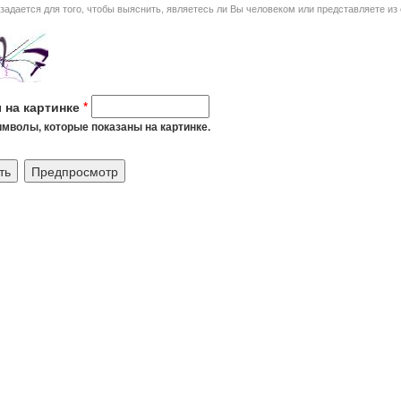
я того, чтобы выяснить, являетесь ли Вы человеком или представляете из себя автоматическую спам-
 на картинке
*
мволы, которые показаны на картинке.