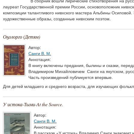
В сборник вошли лирические стихотворения на русс
лауреат Государственной премии России, основоположник нивхск
композиции талантливого нивхского мастера Альбины Осиповой. 
художественные образы, созданные нивхским поэтом.
Оҕолорго (Детям)
Автор:
Санги В. М.
Аннотация:
В книгу включены предания, былины и сказки, пере
Владимиром Михайловичем Санги на якутском, русск
Часть произведений публикуется впервые.
Для детей младшего и среднего возраста, для изучающих фольклор
У истока-Тыми-At the Source.
Автор:
Санги В. М.
Аннотация:
В рассказе «У истока» Владимир Санги знакомит ч