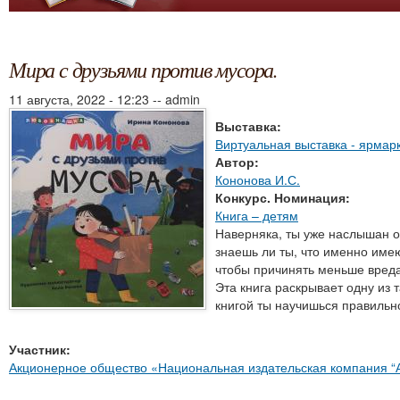
Мира с друзьями против мусора.
11 августа, 2022 - 12:23
--
admin
Выставка:
Виртуальная выставка - ярмар
Автор:
Кононова И.С.
Конкурс. Номинация:
Книга – детям
Наверняка, ты уже наслышан о 
знаешь ли ты, что именно имеют
чтобы причинять меньше вред
Эта книга раскрывает одну из
книгой ты научишься правильн
Участник:
Акционерное общество «Национальная издательская компания “Ай