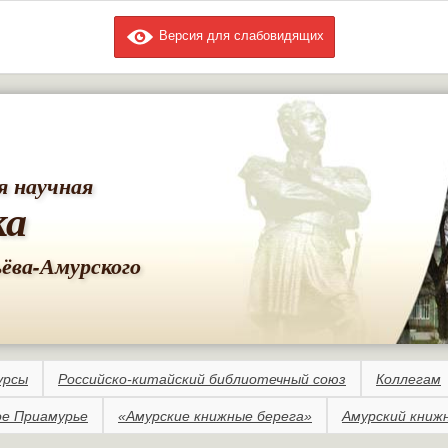
Версия для слабовидящих
Перейти к
основному
содержанию
я научная
ка
ьёва-Амурского
урсы
Российско-китайский библиотечный союз
Коллегам
е Приамурье
«Амурские книжные берега»
Амурский книж