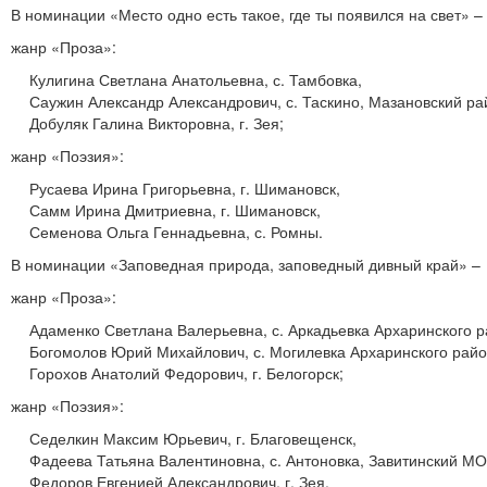
В номинации «Место одно есть такое, где ты появился на свет» –
жанр «Проза»:
Кулигина Светлана Анатольевна, с. Тамбовка,
Саужин Александр Александрович, с. Таскино, Мазановский ра
Добуляк Галина Викторовна, г. Зея;
жанр «Поэзия»:
Русаева Ирина Григорьевна, г. Шимановск,
Самм Ирина Дмитриевна, г. Шимановск,
Семенова Ольга Геннадьевна, с. Ромны.
В номинации «Заповедная природа, заповедный дивный край» –
жанр «Проза»:
Адаменко Светлана Валерьевна, с. Аркадьевка Архаринского р
Богомолов Юрий Михайлович, с. Могилевка Архаринского райо
Горохов Анатолий Федорович, г. Белогорск;
жанр «Поэзия»:
Седелкин Максим Юрьевич, г. Благовещенск,
Фадеева Татьяна Валентиновна, с. Антоновка, Завитинский МО
Федоров Евгенией Александрович, г. Зея.