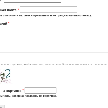
ная почта
*
 этого поля является приватным и не предназначено к показу.
арий
*
я того, чтобы выяснить, являетесь ли Вы человеком или представляете из себя автоматическую спам-
 на картинке
*
мволы, которые показаны на картинке.