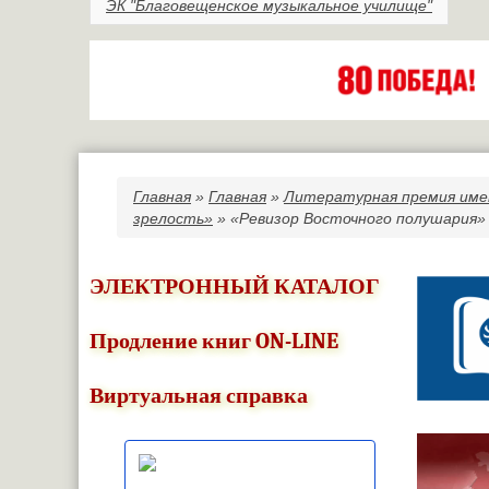
ЭК "Благовещенское музыкальное училище"
Главная
»
Главная
»
Литературная премия име
Вы здесь
зрелость»
» «Ревизор Восточного полушария»
ЭЛЕКТРОННЫЙ КАТАЛОГ
Продление книг ON-LINE
Виртуальная справка