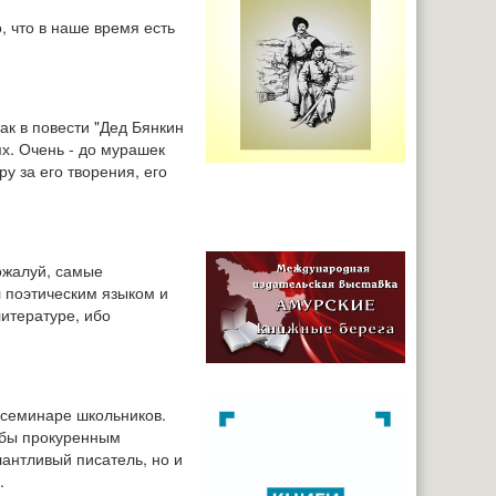
о, что в наше время есть
ак в повести "Дед Бянкин
ях. Очень - до мурашек
у за его творения, его
пожалуй, самые
 поэтическим языком и
литературе, ибо
м семинаре школьников.
 бы прокуренным
алантливый писатель, но и
.