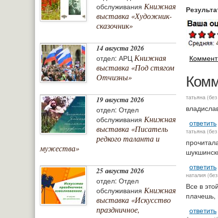
Книжная
обслуживания
Результа
выставка «Художник-
сказочник»
14 августа 2026
Книжная
отдел: АРЦ
Коммент
выставка «Под стягом
Комм
Отчизны»
татьяна (без
19 августа 2026
владислав
отдел: Отдел
Книжная
обслуживания
ответить
выставка «Писатель
татьяна (без
редкого таланта и
прочитала
мужества»
шукшинск
ответить
25 августа 2026
наталия (без
отдел: Отдел
Все в это
Книжная
обслуживания
плачешь, 
выставка «Искусство
праздничное,
ответить