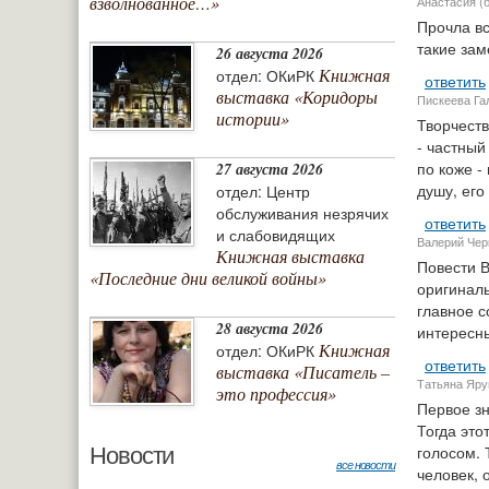
взволнованное…»
Анастасия (б
Прочла вс
такие зам
26 августа 2026
Книжная
отдел: ОКиРК
ответить
выставка «Коридоры
Пискеева Гал
истории»
Творчеств
- частный
по коже -
27 августа 2026
душу, его
отдел: Центр
обслуживания незрячих
ответить
и слабовидящих
Валерий Чер
Книжная выставка
Повести В
«Последние дни великой войны»
оригиналь
главное с
28 августа 2026
интересны
Книжная
отдел: ОКиРК
ответить
выставка «Писатель –
Татьяна Яру
это профессия»
Первое зн
Тогда это
Новости
голосом. 
все новости
человек,