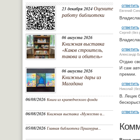
ответить
Оцените
23 декабря 2024
Евгений Синя
работу библиотеки
Владислав
ответить
Сергей (без 
06 августа 2026
Владислав
Книжная выставка
ответить
«Каков строитель,
Александр Б
такова и обитель»
Отдаю сво
И сам авт
06 августа 2026
премии.
Книжные дары из
Магадана
ответить
Николай (без
В. Лецик 
06/08/2026
Книга из краеведческого фонда
бескорыст
ответить
06/08/2026
Книжная выставка «Мужество и...
Комм
05/08/2026
Главная библиотека Приамурья...
Ваше им