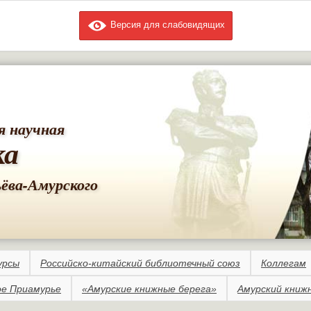
Версия для слабовидящих
Перейти к
основному
содержанию
я научная
ка
ьёва-Амурского
урсы
Российско-китайский библиотечный союз
Коллегам
е Приамурье
«Амурские книжные берега»
Амурский книж