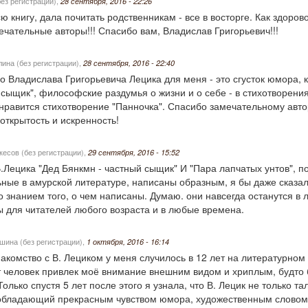
ез регистрации)
,
28 сентября, 2016 - 22:26
ю книгу, дала почитать родственникам - все в восторге. Как здоров
ечательные авторы!!! Спасибо вам, Владислав Григорьевич!!!
ина (без регистрации)
,
28 сентября, 2016 - 22:40
о Владислава Григорьевича Лецика для меня - это сгусток юмора, к
 сыщик", философские раздумья о жизни и о себе - в стихотворени
 нравится стихотворение "Панночка". Спасибо замечательному автор
 открытость и искренность!
кесов (без регистрации)
,
29 сентября, 2016 - 15:52
.Лецика "Дед Бянкмн - частный сыщик" И "Пара лапчатых унтов", 
ные в амурской литературе, написаны образным, я бы даже сказал
о знанием того, о чем написаны. Думаю. они навсегда останутся в 
 для читателей любого возраста и в любые времена.
шина (без регистрации)
,
1 октября, 2016 - 16:14
акомство с В. Лециком у меня случилось в 12 лет на литературно
т человек привлек моё внимание внешним видом и хриплым, будто
Только спустя 5 лет после этого я узнала, что В. Лецик не только т
 обладающий прекрасным чувством юмора, художественным словом