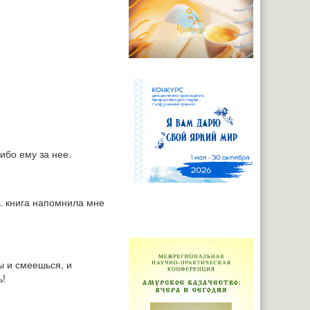
ибо ему за нее.
е. книга напомнила мне
ты и смеешься, и
ь!